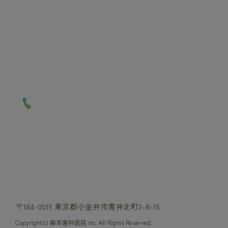
お問い合わせはこちら
小金井市武蔵小金井最寄りの歯科・歯医者で
お
探しの際はお気軽にお問い合わせください。
042-387-8211
月・火・木・金…9:00~13:00 / 15:00～19:00
日祝休診
※土曜は18:00まで
※水曜はインプラント手術日
〒184-0015 東京都小金井市貫井北町2-8-15
Copyright(c) 藤本歯科医院 inc. All Rights Reserved.