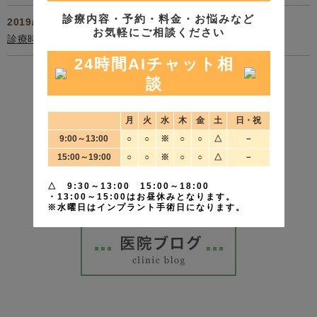
診療内容・予約・料金・お悩みなど
2019/07/19
お気軽にご相談ください
診療時間の変更
24時間AIチャット相
談
月
火
水
木
金
土
日・祝
9:00～13:00
○
○
※
○
○
△
－
15:00～19:00
○
○
※
○
○
△
－
△ 9:30～13:00 15:00～18:00
・13:00～15:00はお昼休みとなります。
※水曜日はインプラント手術日になります。